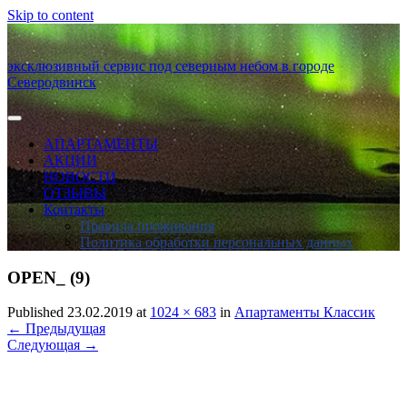
Skip to content
эксклюзивный сервис под северным небом в городе
Северодвинск
АПАРТАМЕНТЫ
АКЦИИ
НОВОСТИ
ОТЗЫВЫ
Контакты
Правила проживания
Политика обработки персональных данных
OPEN_ (9)
Published 23.02.2019 at
1024 × 683
in
Апартаменты Классик
←
Предыдущая
Следующая
→